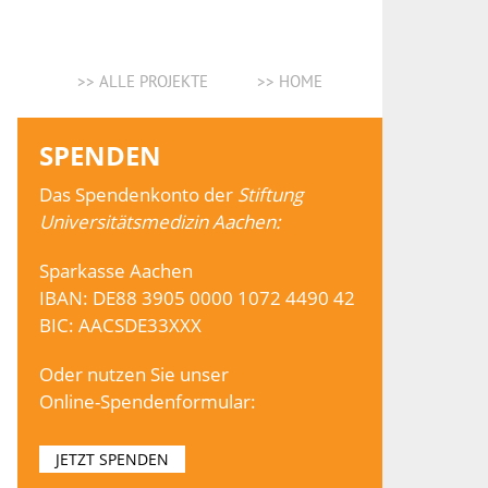
>> ALLE PROJEKTE
>> HOME
SPENDEN
Das Spendenkonto der
Stiftung
Universitätsmedizin Aachen:
Sparkasse Aachen
IBAN: DE88 3905 0000 1072 4490 42
BIC: AACSDE33XXX
Oder nutzen Sie unser
Online-Spendenformular:
JETZT SPENDEN