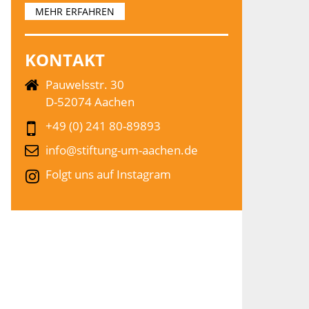
MEHR ERFAHREN
KONTAKT
Pauwelsstr. 30
D-52074 Aachen
+49 (0) 241 80-89893
info@stiftung-um-aachen.de
Folgt uns auf Instagram