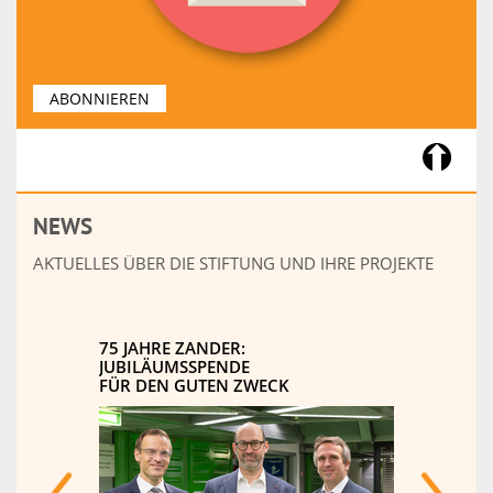
ABONNIEREN
NEWS
AKTUELLES ÜBER DIE STIFTUNG UND IHRE PROJEKTE
E
75 JAHRE ZANDER:
SPENDE
JUBILÄUMSSPENDE
NEUEN
CHUNG
FÜR DEN GUTEN ZWECK
LOGIST
UNIKLI