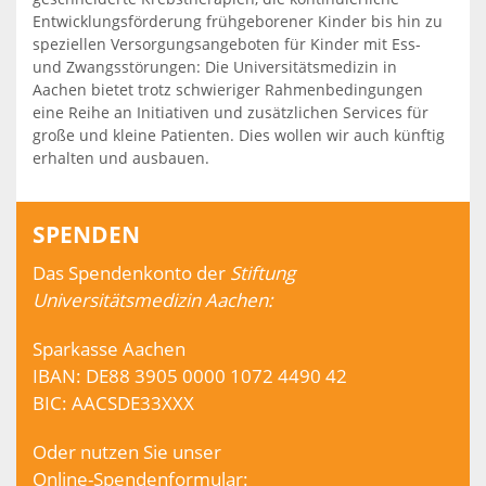
Entwicklungsförderung frühgeborener Kinder bis hin zu
speziellen Versorgungsangeboten für Kinder mit Ess-
und Zwangsstörungen: Die Universitätsmedizin in
Aachen bietet trotz schwieriger Rahmenbedingungen
eine Reihe an Initiativen und zusätzlichen Services für
große und kleine Patienten. Dies wollen wir auch künftig
erhalten und ausbauen.
SPENDEN
Das Spendenkonto der
Stiftung
Universitätsmedizin Aachen:
Sparkasse Aachen
IBAN: DE88 3905 0000 1072 4490 42
BIC: AACSDE33XXX
Oder nutzen Sie unser
Online-Spendenformular: