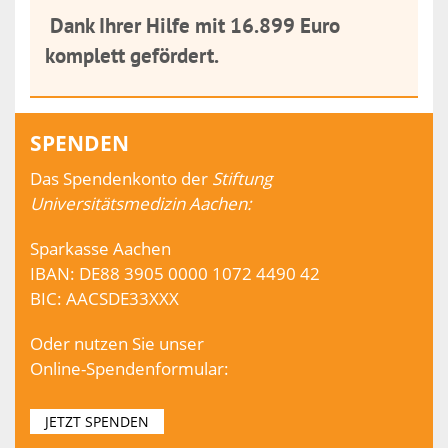
Dank Ihrer Hilfe mit 16.899 Euro
komplett gefördert.
SPENDEN
Das Spendenkonto der
Stiftung
Universitätsmedizin Aachen:
Sparkasse Aachen
IBAN: DE88 3905 0000 1072 4490 42
BIC: AACSDE33XXX
Oder nutzen Sie unser
Online-Spendenformular:
JETZT SPENDEN