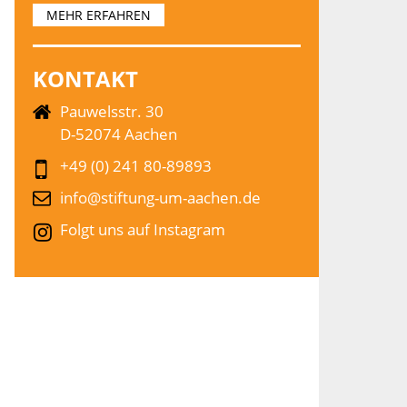
MEHR ERFAHREN
KONTAKT
Pauwelsstr. 30
D-52074 Aachen
+49 (0) 241 80-89893
info@stiftung-um-aachen.de
Folgt uns auf Instagram