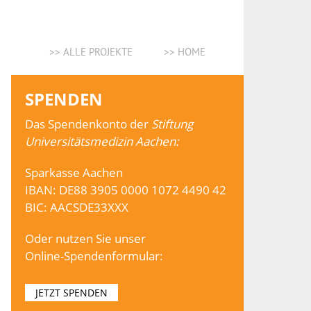
>> ALLE PROJEKTE
>> HOME
SPENDEN
Das Spendenkonto der
Stiftung
Universitätsmedizin Aachen:
Sparkasse Aachen
IBAN: DE88 3905 0000 1072 4490 42
BIC: AACSDE33XXX
Oder nutzen Sie unser
Online-Spendenformular:
JETZT SPENDEN