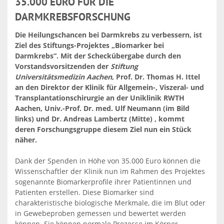
35.000 EURO FÜR DIE
DARMKREBSFORSCHUNG
Die Heilungschancen bei Darmkrebs zu verbessern, ist
Ziel des Stiftungs-Projektes „Biomarker bei
Darmkrebs“. Mit der Scheckübergabe durch den
Vorstandsvorsitzenden der
Stiftung
Universitätsmedizin Aachen
, Prof. Dr. Thomas H. Ittel
an den Direktor der Klinik für Allgemein-, Viszeral- und
Transplantationschirurgie an der Uniklinik RWTH
Aachen, Univ.-Prof. Dr. med. Ulf Neumann (im Bild
links) und Dr. Andreas Lambertz (Mitte) , kommt
deren Forschungsgruppe diesem Ziel nun ein Stück
näher.
Dank der Spenden in Höhe von 35.000 Euro können die
Wissenschaftler
der Klinik nun im Rahmen des Projektes
sogenannte Biomarkerprofile ihrer Patientinnen und
Patienten erstellen. Diese Biomarker sind
charakteristische biologische Merkmale, die im Blut oder
in Gewebeproben gemessen und bewertet werden
können. Sie können normale Prozesse im Körper