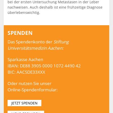
bei der ersten Untersuchung Metastasen in der Leber
nachweisen. Auch deshalb ist eine frühzeitige Diagnose
überlebenswichtig.
SPENDEN
Das Spendenkonto der
Stiftung
Universitätsmedizin Aachen:
Sparkasse Aachen
IBAN: DE88 3905 0000 1072 4490 42
BIC: AACSDE33XXX
Oder nutzen Sie unser
Online-Spendenformular:
JETZT SPENDEN