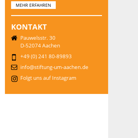
MEHR ERFAHREN
KONTAKT
Pauwelsstr. 30
D-52074 Aachen
+49 (0) 241 80-89893
info@stiftung-um-aachen.de
Folgt uns auf Instagram