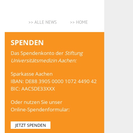
>> ALLE NEWS
>> HOME
SPENDEN
Das Spendenkonto der
Stiftung
Universitätsmedizin Aachen:
Sparkasse Aachen
IBAN: DE88 3905 0000 1072 4490 42
BIC: AACSDE33XXX
Oder nutzen Sie unser
Online-Spendenformular:
JETZT SPENDEN