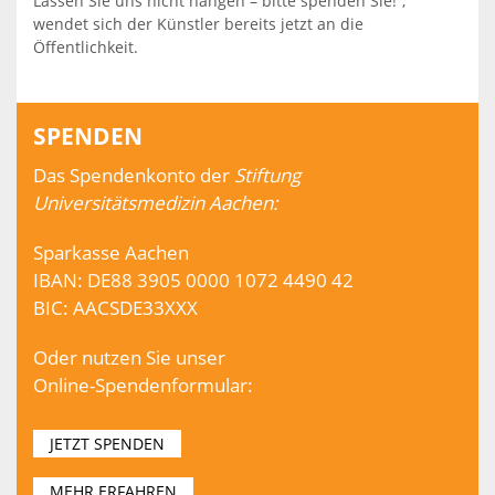
Lassen Sie uns nicht hängen – bitte spenden Sie!“,
wendet sich der Künstler bereits jetzt an die
Öffentlichkeit.
SPENDEN
Das Spendenkonto der
Stiftung
Universitätsmedizin Aachen:
Sparkasse Aachen
IBAN: DE88 3905 0000 1072 4490 42
BIC: AACSDE33XXX
Oder nutzen Sie unser
Online-Spendenformular:
JETZT SPENDEN
MEHR ERFAHREN