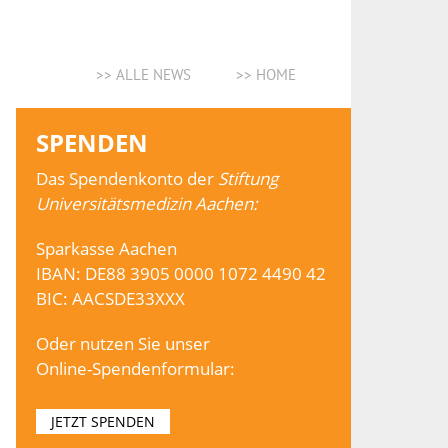
>> ALLE NEWS
>> HOME
SPENDEN
Das Spendenkonto der
Stiftung
Universitätsmedizin Aachen:
Sparkasse Aachen
IBAN: DE88 3905 0000 1072 4490 42
BIC: AACSDE33XXX
Oder nutzen Sie unser
Online-Spendenformular:
JETZT SPENDEN