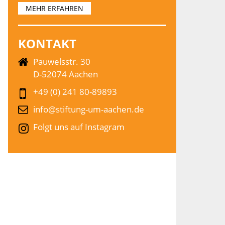
MEHR ERFAHREN
KONTAKT
Pauwelsstr. 30
D-52074 Aachen
+49 (0) 241 80-89893
info@stiftung-um-aachen.de
Folgt uns auf Instagram