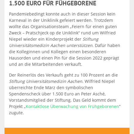
1.500 EURO FÜR FÜHGEBORENE
Pandemiebedingt konnte
auch in dieser Session kein
Karneval in der Uniklinik gefeiert
werden
. Trotzdem
wollte das Organisationsteam „Feiern für einen guten
Zweck – Pratschjeck op de Uniklink“ rund um Wilfried
Niepel wieder ein Kinderprojekt der
Stiftung
Universitätsmedizin Aachen unterstützen
. Da
für haben
die Kolleginnen und Kollegen
ein
en
besondere
n
Hausorden und ein
en
Pin für die Session 2022 geprägt
und an die Mitarbeitenden verkauft.
Der Reinerlös des Verkaufs geht zu 100 Prozent an die
Stiftung Universitätsmedizin Aachen
.
Wilfried
Niepel
überreichte Ende März den symbolischen
Spendenscheck über 1.500 Euro
an
Peter Asché,
Vorstandsmitglied der Stiftung. Das Geld kommt dem
Projekt „
Kontaktlose Überwachung von Frühgeborenen
“
zugute.