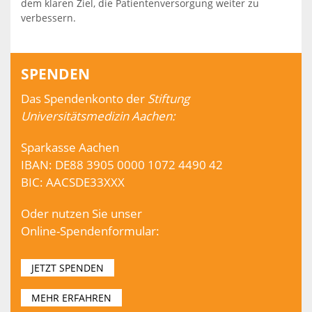
dem klaren Ziel, die Patientenversorgung weiter zu
verbessern.
SPENDEN
Das Spendenkonto der
Stiftung
Universitätsmedizin Aachen:
Sparkasse Aachen
IBAN: DE88 3905 0000 1072 4490 42
BIC: AACSDE33XXX
Oder nutzen Sie unser
Online-Spendenformular:
JETZT SPENDEN
MEHR ERFAHREN