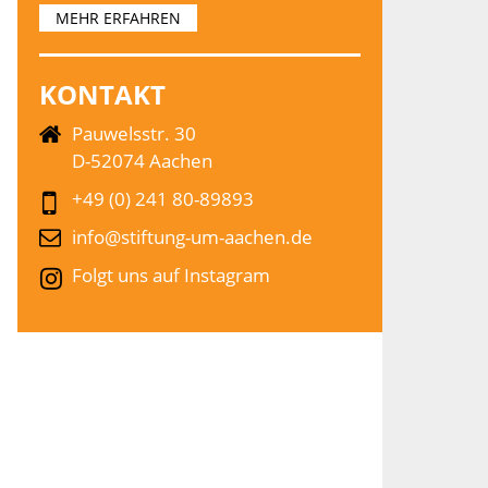
MEHR ERFAHREN
KONTAKT
Pauwelsstr. 30
D-52074 Aachen
+49 (0) 241 80-89893
info@stiftung-um-aachen.de
Folgt uns auf Instagram