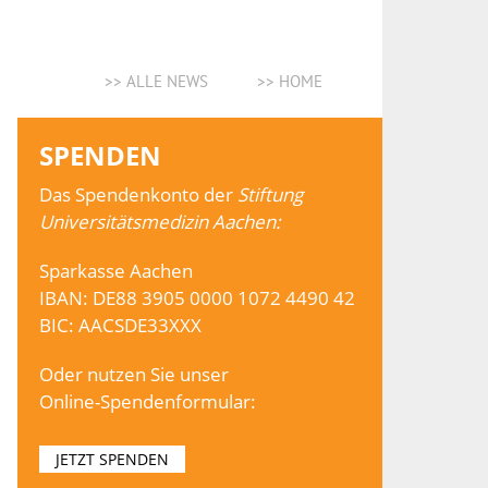
>> ALLE NEWS
>> HOME
SPENDEN
Das Spendenkonto der
Stiftung
Universitätsmedizin Aachen:
Sparkasse Aachen
IBAN: DE88 3905 0000 1072 4490 42
BIC: AACSDE33XXX
Oder nutzen Sie unser
Online-Spendenformular:
JETZT SPENDEN