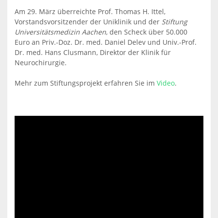
Am 29. März überreichte Prof. Thomas H. Ittel,
Vorstandsvorsitzender der Uniklinik und der
Stiftung
Universitätsmedizin Aachen
, den Scheck über 50.000
Euro an
Priv.-Doz. Dr. med. Daniel Delev
und Univ.-Prof.
Dr. med. Hans Clusmann, Direktor der Klinik für
Neurochirurgie.
Mehr zum Stiftungsprojekt erfahren Sie im
Video
.